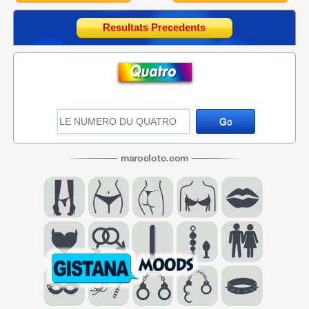
Resultats Precedents
maroc
loto
.com