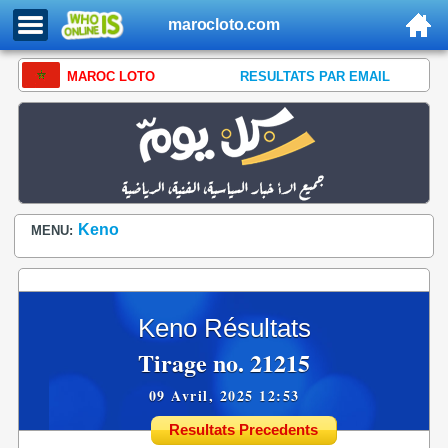
marocloto.com
MAROC LOTO
RESULTATS PAR EMAIL
Keno
MENU:
Keno Résultats
Tirage no. 21215
09 Avril, 2025 12:53
Resultats Precedents