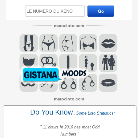
maroc
loto
.com
maroc
loto
.com
Do You Know:
Some Loto Statistics:
" 11 draws In 2016 has most Odd
Numbers "