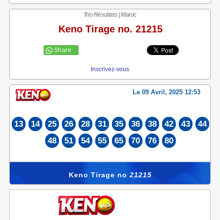
Trio Résultats | Maroc
Keno Tirage no. 21215
Share
Inscrivez-vous
Le 09 Avril, 2025 12:53
13
14
25
26
28
31
35
36
38
42
43
44
48
51
54
55
65
70
76
80
Keno Tirage no
21215