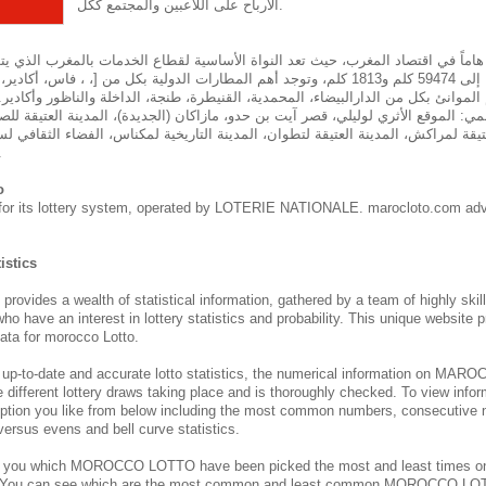
الارباح على اللاعبين والمجتمع ككل.
 هاماً في اقتصاد المغرب، حيث تعد النواة الأساسية لقطاع الخدمات بالمغرب الذي ي
وسككية يصل طولها إلى 59474 كلم و1813 كلم، وتوجد أهم المطارات الدولية بكل من [، ، ف
الموانئ بكل من الدارالبيضاء، المحمدية، القنيطرة، طنجة، الداخلة والناظور وأكادير.
مي: الموقع الأثري لوليلي، قصر آيت بن حدو، مازاكان (الجديدة)، المدينة العتيقة للصو
يقة لمراكش، المدينة العتيقة لتطوان، المدينة التاريخية لمكناس، الفضاء الثقافي لسا
طنجة ومدين
o
for its lottery system, operated by LOTERIE NATIONALE. marocloto.com adv
istics
des a wealth of statistical information, gathered by a team of highly skil
who have an interest in lottery statistics and probability. This unique website 
ata for morocco Lotto.
 up-to-date and accurate lotto statistics, the numerical information on M
e different lottery draws taking place and is thoroughly checked. To view inform
ption you like from below including the most common numbers, consecutive 
 versus evens and bell curve statistics.
s you which MOROCCO
LOTTO have been picked the most and least times 
. You can see which are the most common and least common MOROCCO
LOT