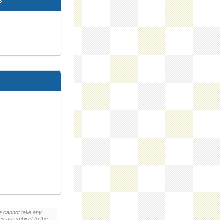
3
we cannot take any
 are subject to the