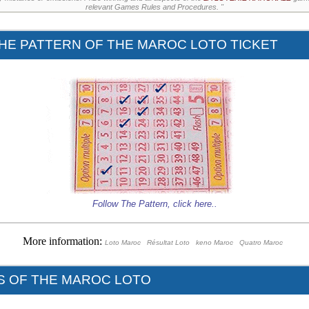
relevant Games Rules and Procedures. "
HE PATTERN OF THE MAROC LOTO TICKET
Follow The Pattern,
click here
..
More information:
Loto Maroc
Résultat Loto
keno Maroc
Quatro Maroc
CS OF THE MAROC LOTO