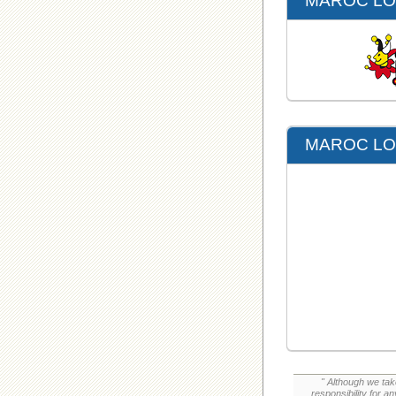
MAROC LOT
MAROC LOT
" Although we tak
responsibility for a