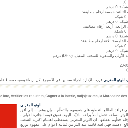
.
: 0 درهم
 الثالثة: خمسة أرقام مطابقة:
.
: 0 درهم
الرابعة: أربعة أرقام مطابقة:
.
: 0 درهم
 الخامسة: ثلاثة أرقام مطابقة:
.
: 0 درهم
لأولى والمنقولة للسحب المقبل: (0 DH) درهم
ـــ
 للوتو المغربي
قررت الإدارة اجراء سحبين في الاسبوع، كل اربعاء وسبت مساءً على
oto, Verifier les resultats, Gagner a la loterie, mdjsjeux.ma, la Marocaine de
اللوتو المغربي
إلى قراءة الطالع للتغطية على همومهم والتطلّع ــ وإن وهمياً ــ إلى أفق
تو مساحة تحمل أملاً براحة ماديّة. اليوم، تفوق قيمة الجائزة الأولى ،
رقام حظّهم لقطفها. ان اللوتو المغربي يستقطب اهتمام اكثرية الشغب
لغ الاهمية فهي لعبة قائمة منذ اكثر من ثمانية اعوام على مفهوم توزيع