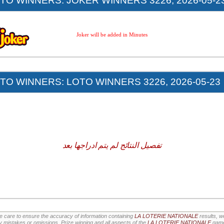
O WINNERS: JOKER WINNERS 3226, 2026-05-2
Joker will be added in Minutes
O WINNERS: LOTO WINNERS 3226, 2026-05-23
تفصيل النتائج لم يتم ادراجها بعد
e care to ensure the accuracy of information containing
LA LOTERIE NATIONALE
results, 
ny mistakes or omissions. Prize winning and all aspects of the
LA LOTERIE NATIONALE
games