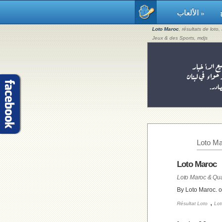
الألعاب »
Loto Maroc
, résultats de loto
Jeux & des Sports, mdjs
Loto Ma
Loto Maroc
By Loto Maroc. 
,
Résultat Loto
Lot