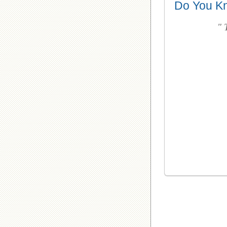
Do You K
" 