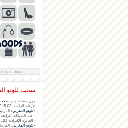
LE, MDJS JEUX"
سحب للوتو المغربي رقم 
جرى مساء أمس
سحب ل
الأرقام الرابحة: 02-15-17- - - الرقم الإضافي: 43
٭
للوتو المغربي:
المرتبة 
- عدد الشبكات الرابحة: 0
- الجائزة الإفرادية لكل 
٭
للوتو المغربي:
المرتبة