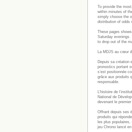
To provide the most
within minutes of th
simply choose the o
distribution of odds
These pages show
Saturday evenings
to drop out of the m
La MDJS au cœur de
Depuis sa création e
pronostics portant s
s’est positionnée co
grâce aux produits q
responsable.
L’histoire de l’inst
National de Dévelop
devenant le premier 
Offrant depuis ses 
produits qui répond
les plus populaires
jeu Chrono lancé en