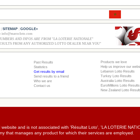
SITEMAP
GOOGLE+
|
|
co info@marocloto.com
NUMBERS AND INFOS ARE FROM "LA LOTERIE NATIONALE
"
ESULTS FROM ANY AUTHORIZED LOTTO DEALER NEAR YOU"
Products we love
Past Results
Help us improve our webs
Statistics
Lebanon Lotto Results
Get results by email
Turkey Loto Results
Send results to a friend
Australia Lotto Results
Who we are
EuroMillions Lotto Results
Contact us
New Zealand Lotto Result
ial website and is not associated with 'Résultat Loto', 'LA LOTERIE NA
y that manages any product for which their services are employed.