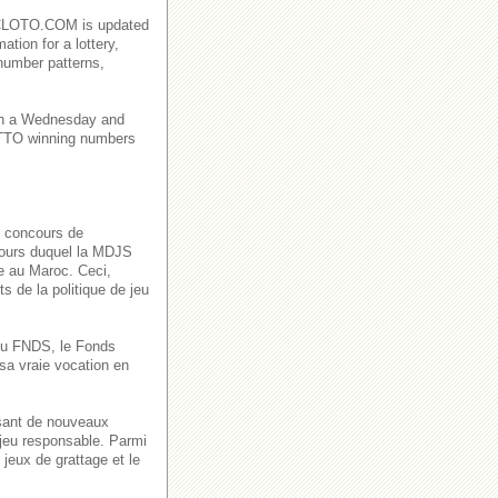
AROCLOTO.COM is updated
ation for a lottery,
number patterns,
on a Wednesday and
TO winning numbers
s concours de
 cours duquel la MDJS
ve au Maroc. Ceci,
s de la politique de jeu
n du FNDS, le Fonds
sa vraie vocation en
ssant de nouveaux
 jeu responsable. Parmi
jeux de grattage et le