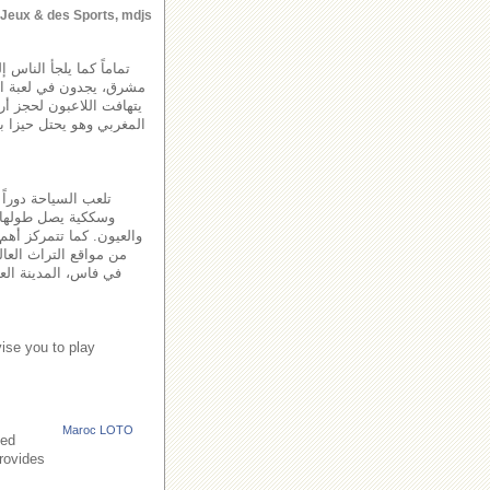
s Jeux & des Sports, mdjs
تماماً كما يلجأ الناس 
مشرق، يجدون في لعبة اللو
يتهافت اللاعبون لحجز أ
المغربي وهو يحتل حيزا با
تلعب السياحة دوراً
والعيون. كما تتمركز أهم 
من مواقع التراث العال
في فاس، المدينة العت
ise you to play
Maroc LOTO
led
provides