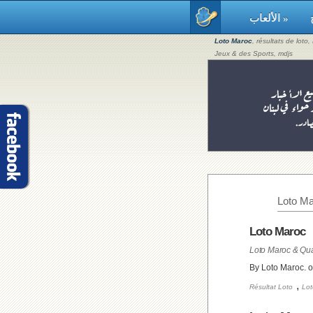
الألعاب »
Loto Maroc
, résultats de loto
Jeux & des Sports, mdjs
Loto Ma
Loto Maroc
By Loto Maroc. 
,
Résultat Loto
Lot