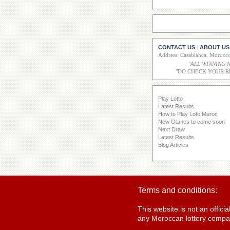
CONTACT US
ABOUT US
|
Address: Casablanca, Moroc
"
ALL WINNING 
"DO CHECK YOUR R
Play Lotto
Latest Results
How to Play Loto Maroc
New Games to come soon
Next Draw
Latest Results
Blog Articles
Terms and conditions:
This website is not an offic
any Moroccan lottery compan