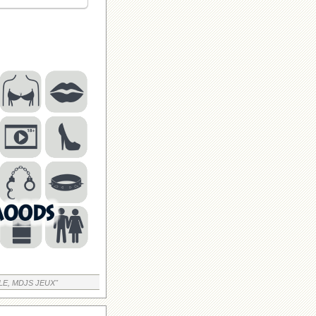
LE, MDJS JEUX"