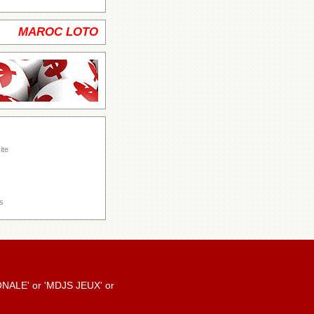
MAROC LOTO
ite
s
TIONALE' or 'MDJS JEUX' or