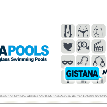
 IS NOT AN OFFICIAL WEBSITE AND IS NOT ASSOCIATED WITH LA LOTERIE NATIONA