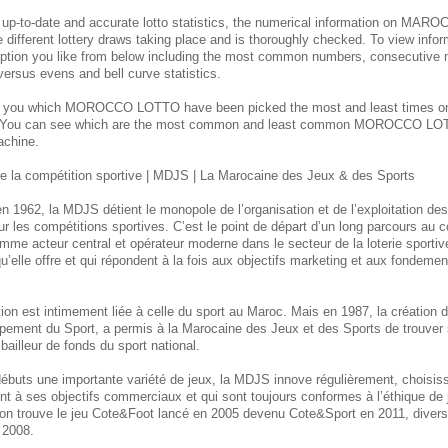
 up-to-date and accurate lotto statistics, the numerical information on M
e different lottery draws taking place and is thoroughly checked. To view inform
ption you like from below including the most common numbers, consecutive 
 versus evens and bell curve statistics.
s you which MOROCCO
LOTTO have been picked the most and least times 
. You can see which are the most common and least common MOROCCO
LOT
achine.
 la compétition sportive | MDJS | La Marocaine des Jeux & des Sports
n 1962, la MDJS détient le monopole de l’organisation et de l’exploitation de
ur les compétitions sportives. C’est le point de départ d’un long parcours au
mme acteur central et opérateur moderne dans le secteur de la loterie sporti
u’elle offre et qui répondent à la fois aux objectifs marketing et aux fondement
itution est intimement liée à celle du sport au Maroc. Mais en 1987, la créatio
pement du Sport, a permis à la Marocaine des Jeux et des Sports de trouver 
bailleur de fonds du sport national.
débuts une importante variété de jeux, la MDJS innove régulièrement, choisi
ent à ses objectifs commerciaux et qui sont toujours conformes à l’éthique de
, on trouve le jeu Cote&Foot lancé en 2005 devenu Cote&Sport en 2011, divers 
 2008.