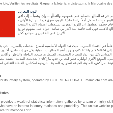
oto, Verifier les resultats, Gagner a la loterie, mdjsjeux.ma, la Marocaine de
اللوتو المغربي
إلى قراءة الطالع للتغطية على همومهم والتطلّع ــ وإن وهمياً ــ إلى أفق
تو مساحة تحمل أملاً براحة ماديّة. اليوم، تفوق قيمة الجائزة الأولى ،
رقام حظّهم لقطفها. ان اللوتو المغربي يستقطب اهتمام اكثرية الشغب
لغ الاهمية فهي لعبة قائمة منذ اكثر من ثمانية اعوام على مفهوم توزيع
الارباح على اللاعبين والمجتمع ككل.
 هاماً في اقتصاد المغرب، حيث تعد النواة الأساسية لقطاع الخدمات بالمغرب الذي ي
وسككية يصل طولها إلى 59474 كلم و1813 كلم، وتوجد أهم المطارات الدولية بكل من [، ، ف
الموانئ بكل من الدارالبيضاء، المحمدية، القنيطرة، طنجة، الداخلة والناظور وأكادير.
مي: الموقع الأثري لوليلي، قصر آيت بن حدو، مازاكان (الجديدة)، المدينة العتيقة للصو
يقة لمراكش، المدينة العتيقة لتطوان، المدينة التاريخية لمكناس، الفضاء الثقافي لسا
طنجة ومدين
o
for its lottery system, operated by LOTERIE NATIONALE. marocloto.com adv
istics
des a wealth of statistical information, gathered by a team of highly skil
who have an interest in lottery statistics and probability. This unique website 
ata for morocco Lotto.