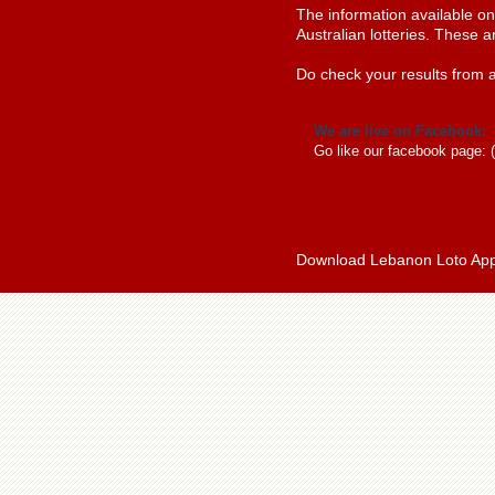
The information available o
Australian lotteries. These a
Do check your results from a
We are live on Facebook:
Go like our facebook page: 
Download Lebanon Loto Ap