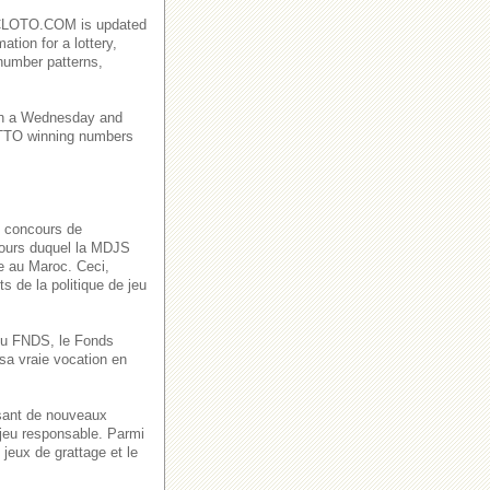
AROCLOTO.COM is updated
ation for a lottery,
number patterns,
on a Wednesday and
TO winning numbers
s concours de
 cours duquel la MDJS
ve au Maroc. Ceci,
s de la politique de jeu
n du FNDS, le Fonds
sa vraie vocation en
ssant de nouveaux
 jeu responsable. Parmi
jeux de grattage et le