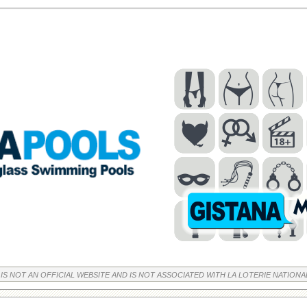
 IS NOT AN OFFICIAL WEBSITE AND IS NOT ASSOCIATED WITH LA LOTERIE NATIONA