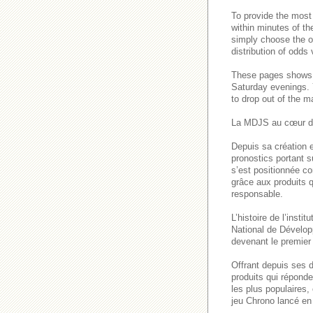
To provide the most
within minutes of th
simply choose the o
distribution of odds
These pages show
Saturday evenings
to drop out of the m
La MDJS au cœur de
Depuis sa création e
pronostics portant s
s’est positionnée co
grâce aux produits q
responsable.
L’histoire de l’inst
National de Dévelop
devenant le premier 
Offrant depuis ses 
produits qui répond
les plus populaires
jeu Chrono lancé en