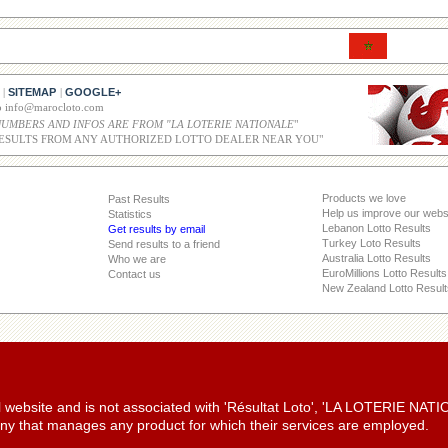
SITEMAP
GOOGLE+
|
|
co info@marocloto.com
NUMBERS AND INFOS ARE FROM "LA LOTERIE NATIONALE
"
ESULTS FROM ANY AUTHORIZED LOTTO DEALER NEAR YOU"
Products we love
Past Results
Help us improve our webs
Statistics
Lebanon Lotto Results
Get results by email
Turkey Loto Results
Send results to a friend
Australia Lotto Results
Who we are
EuroMillions Lotto Results
Contact us
New Zealand Lotto Result
ial website and is not associated with 'Résultat Loto', 'LA LOTERIE NA
y that manages any product for which their services are employed.