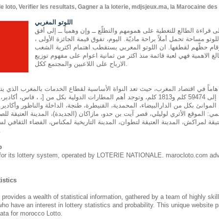
oto, Verifier les resultats, Gagner a la loterie, mdjsjeux.ma, la Marocaine de
اللوتو المغربي
إلى قراءة الطالع للتغطية على همومهم والتطلّع ــ وإن وهمياً ــ إلى أفق
تو مساحة تحمل أملاً براحة ماديّة. اليوم، تفوق قيمة الجائزة الأولى ،
رقام حظّهم لقطفها. ان اللوتو المغربي يستقطب اهتمام اكثرية الشغب
لغ الاهمية فهي لعبة قائمة منذ اكثر من ثمانية اعوام على مفهوم توزيع
الارباح على اللاعبين والمجتمع ككل.
 هاماً في اقتصاد المغرب، حيث تعد النواة الأساسية لقطاع الخدمات بالمغرب الذي ي
وسككية يصل طولها إلى 59474 كلم و1813 كلم، وتوجد أهم المطارات الدولية بكل من [، ، ف
الموانئ بكل من الدارالبيضاء، المحمدية، القنيطرة، طنجة، الداخلة والناظور وأكادير.
مي: الموقع الأثري لوليلي، قصر آيت بن حدو، مازاكان (الجديدة)، المدينة العتيقة للصو
يقة لمراكش، المدينة العتيقة لتطوان، المدينة التاريخية لمكناس، الفضاء الثقافي لسا
طنجة ومدين
o
for its lottery system, operated by LOTERIE NATIONALE. marocloto.com adv
istics
des a wealth of statistical information, gathered by a team of highly skil
who have an interest in lottery statistics and probability. This unique website 
ata for morocco Lotto.