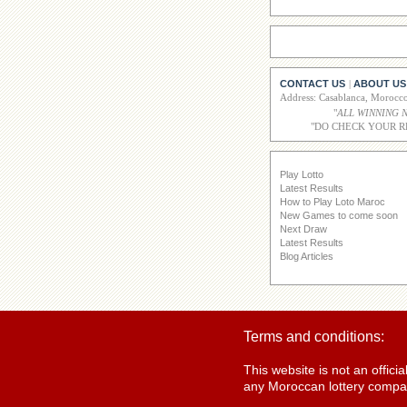
CONTACT US
ABOUT US
|
Address: Casablanca, Moroc
"
ALL WINNING 
"DO CHECK YOUR R
Play Lotto
Latest Results
How to Play Loto Maroc
New Games to come soon
Next Draw
Latest Results
Blog Articles
Terms and conditions:
This website is not an offic
any Moroccan lottery compan