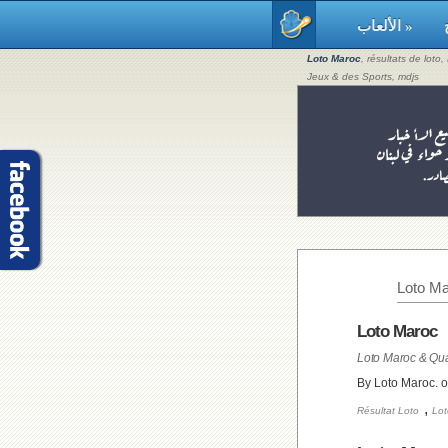
الألعاب »
Loto Maroc
, résultats de loto
Jeux & des Sports, mdjs
Loto Ma
Loto Maroc
By Loto Maroc. 
,
Résultat Loto
Lot