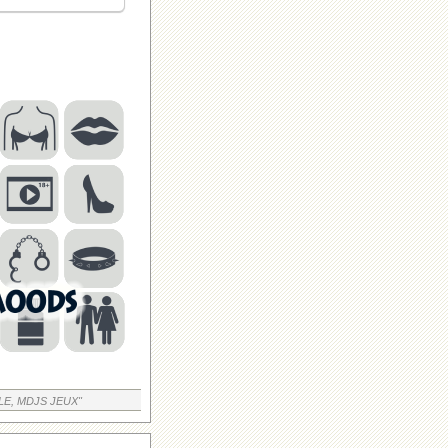
LE, MDJS JEUX"