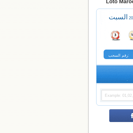
Loto Maroc
السبت
رقم السحب: