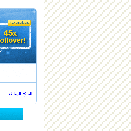
45x analysis
45
x
ollover!
النتائج السابقة