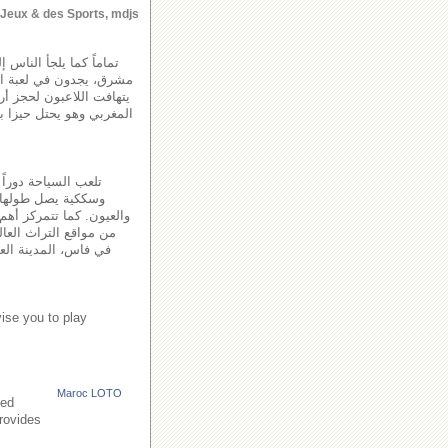
s Jeux & des Sports, mdjs
تماماً كما يلجأ الناس 
مشرق، يجدون في لعبة اللو
يتهافت اللاعبون لحجز أ
المغربي وهو يحتل حيزا با
تلعب السياحة دوراً
والعيون. كما تتمركز أهم 
من مواقع التراث العال
في فاس، المدينة العت
ise you to play
Maroc LOTO
led
provides