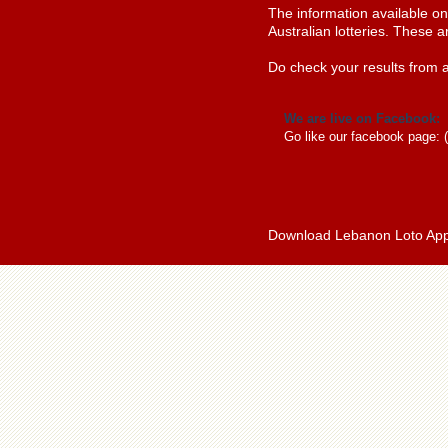
The information available o
Australian lotteries. These a
Do check your results from a
We are live on Facebook:
Go like our facebook page: 
Download Lebanon Loto Ap