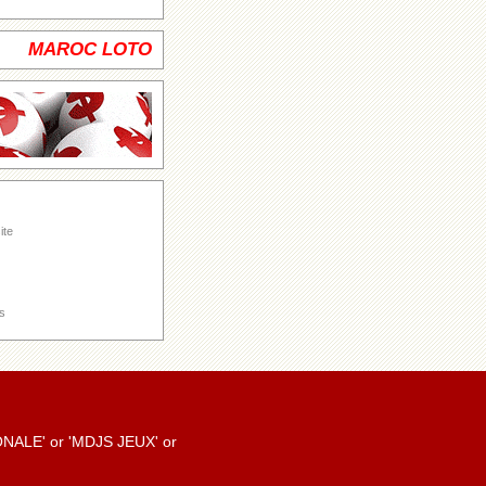
MAROC LOTO
ite
s
TIONALE' or 'MDJS JEUX' or