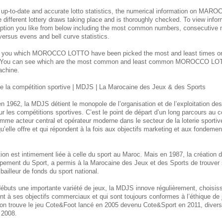
 up-to-date and accurate lotto statistics, the numerical information on M
e different lottery draws taking place and is thoroughly checked. To view inform
ption you like from below including the most common numbers, consecutive 
 versus evens and bell curve statistics.
s you which MOROCCO
LOTTO have been picked the most and least times 
. You can see which are the most common and least common MOROCCO
LOT
achine.
 la compétition sportive | MDJS | La Marocaine des Jeux & des Sports
n 1962, la MDJS détient le monopole de l’organisation et de l’exploitation de
ur les compétitions sportives. C’est le point de départ d’un long parcours au
mme acteur central et opérateur moderne dans le secteur de la loterie sporti
u’elle offre et qui répondent à la fois aux objectifs marketing et aux fondement
itution est intimement liée à celle du sport au Maroc. Mais en 1987, la créatio
pement du Sport, a permis à la Marocaine des Jeux et des Sports de trouver 
bailleur de fonds du sport national.
débuts une importante variété de jeux, la MDJS innove régulièrement, choisi
ent à ses objectifs commerciaux et qui sont toujours conformes à l’éthique de
, on trouve le jeu Cote&Foot lancé en 2005 devenu Cote&Sport en 2011, divers 
 2008.