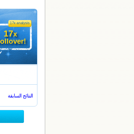
17x analysis
17
x
ollover!
النتائج السابقة