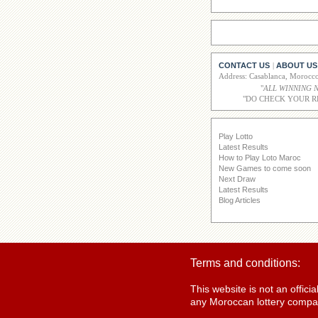
CONTACT US
ABOUT US
|
Address: Casablanca, Moroc
"
ALL WINNING 
"DO CHECK YOUR R
Play Lotto
Latest Results
How to Play Loto Maroc
New Games to come soon
Next Draw
Latest Results
Blog Articles
Terms and conditions:
This website is not an offic
any Moroccan lottery compan