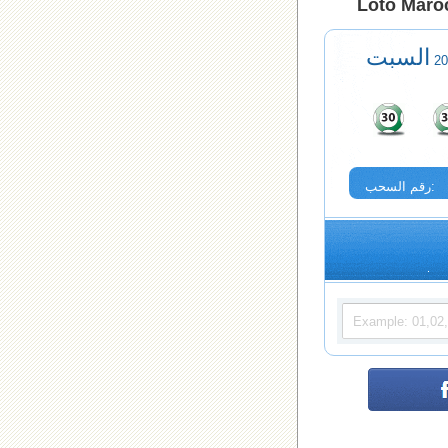
Loto Maroc
السبت
رقم السحب: