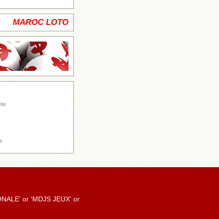
MAROC LOTO
ite
s
TIONALE' or 'MDJS JEUX' or