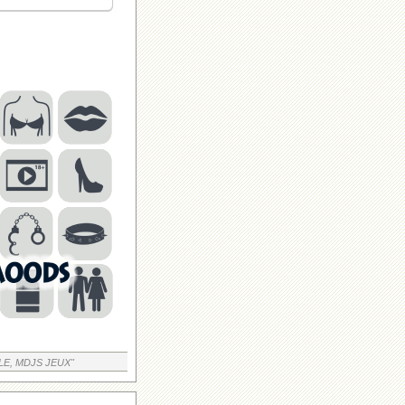
LE, MDJS JEUX"