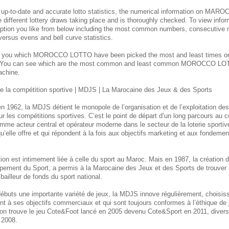
 up-to-date and accurate lotto statistics, the numerical information on M
e different lottery draws taking place and is thoroughly checked. To view inform
ption you like from below including the most common numbers, consecutive 
 versus evens and bell curve statistics.
s you which MOROCCO
LOTTO have been picked the most and least times 
. You can see which are the most common and least common MOROCCO
LOT
achine.
 la compétition sportive | MDJS | La Marocaine des Jeux & des Sports
n 1962, la MDJS détient le monopole de l’organisation et de l’exploitation de
ur les compétitions sportives. C’est le point de départ d’un long parcours au
mme acteur central et opérateur moderne dans le secteur de la loterie sporti
u’elle offre et qui répondent à la fois aux objectifs marketing et aux fondement
itution est intimement liée à celle du sport au Maroc. Mais en 1987, la créatio
pement du Sport, a permis à la Marocaine des Jeux et des Sports de trouver 
bailleur de fonds du sport national.
débuts une importante variété de jeux, la MDJS innove régulièrement, choisi
ent à ses objectifs commerciaux et qui sont toujours conformes à l’éthique de
, on trouve le jeu Cote&Foot lancé en 2005 devenu Cote&Sport en 2011, divers 
 2008.