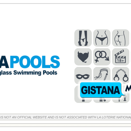
 IS NOT AN OFFICIAL WEBSITE AND IS NOT ASSOCIATED WITH LA LOTERIE NATIONA