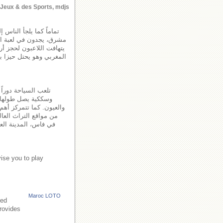
s Jeux & des Sports, mdjs
تماماً كما يلجأ الناس 
مشرق، يجدون في لعبة اللو
يتهافت اللاعبون لحجز أ
المغربي وهو يحتل حيزا با
تلعب السياحة دوراً
والعيون. كما تتمركز أهم 
من مواقع التراث العال
في فاس، المدينة العت
ise you to play
Maroc LOTO
led
provides