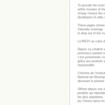
To provide the most
within minutes of th
simply choose the o
distribution of odds
These pages show
Saturday evenings
to drop out of the m
La MDJS au cœur de
Depuis sa création e
pronostics portant s
s’est positionnée co
grâce aux produits q
responsable.
L’histoire de l’inst
National de Dévelop
devenant le premier 
Offrant depuis ses 
produits qui répond
les plus populaires
jeu Chrono lancé en