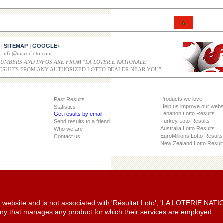
SITEMAP
GOOGLE+
|
|
co info@marocloto.com
NUMBERS AND INFOS ARE FROM "LA LOTERIE NATIONALE
"
ESULTS FROM ANY AUTHORIZED LOTTO DEALER NEAR YOU"
Products we love
Past Results
Help us improve our webs
Statistics
Lebanon Lotto Results
Get results by email
Turkey Loto Results
Send results to a friend
Australia Lotto Results
Who we are
EuroMillions Lotto Results
Contact us
New Zealand Lotto Result
ial website and is not associated with 'Résultat Loto', 'LA LOTERIE NA
y that manages any product for which their services are employed.