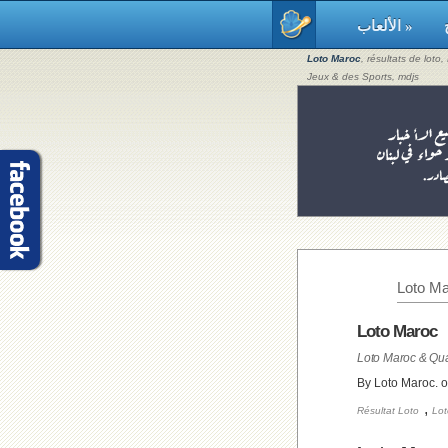
الألعاب »
Loto Maroc
, résultats de loto
Jeux & des Sports, mdjs
Loto Ma
Loto Maroc
By Loto Maroc. 
,
Résultat Loto
Lot