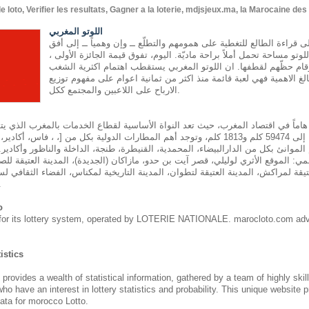
oto, Verifier les resultats, Gagner a la loterie, mdjsjeux.ma, la Marocaine de
اللوتو المغربي
إلى قراءة الطالع للتغطية على همومهم والتطلّع ــ وإن وهمياً ــ إلى أفق
تو مساحة تحمل أملاً براحة ماديّة. اليوم، تفوق قيمة الجائزة الأولى ،
رقام حظّهم لقطفها. ان اللوتو المغربي يستقطب اهتمام اكثرية الشغب
لغ الاهمية فهي لعبة قائمة منذ اكثر من ثمانية اعوام على مفهوم توزيع
الارباح على اللاعبين والمجتمع ككل.
 هاماً في اقتصاد المغرب، حيث تعد النواة الأساسية لقطاع الخدمات بالمغرب الذي ي
وسككية يصل طولها إلى 59474 كلم و1813 كلم، وتوجد أهم المطارات الدولية بكل من [، ، ف
الموانئ بكل من الدارالبيضاء، المحمدية، القنيطرة، طنجة، الداخلة والناظور وأكادير.
مي: الموقع الأثري لوليلي، قصر آيت بن حدو، مازاكان (الجديدة)، المدينة العتيقة للصو
يقة لمراكش، المدينة العتيقة لتطوان، المدينة التاريخية لمكناس، الفضاء الثقافي لسا
طنجة ومدين
o
for its lottery system, operated by LOTERIE NATIONALE. marocloto.com adv
istics
des a wealth of statistical information, gathered by a team of highly skil
who have an interest in lottery statistics and probability. This unique website 
ata for morocco Lotto.