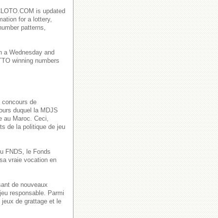
AROCLOTO.COM is updated
ation for a lottery,
number patterns,
on a Wednesday and
TO winning numbers
s concours de
 cours duquel la MDJS
ve au Maroc. Ceci,
s de la politique de jeu
n du FNDS, le Fonds
sa vraie vocation en
ssant de nouveaux
 jeu responsable. Parmi
jeux de grattage et le