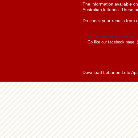
The information available o
Australian lotteries. These a
Do check your results from a
We are live on Facebook:
Go like our facebook page: 
Download Lebanon Loto Ap