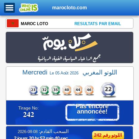
marocloto.com
MAROC LOTO
RESULTATS PAR EMAIL
Mercredi
اللوتو المغربي
Le 05 Août 2026
Pas encore
Tirage No:
annoncée!
242
>
السحب القادم:
08-08-2026
اللوتو رقم 242
2 jours 20 hr 53 min 40 sec