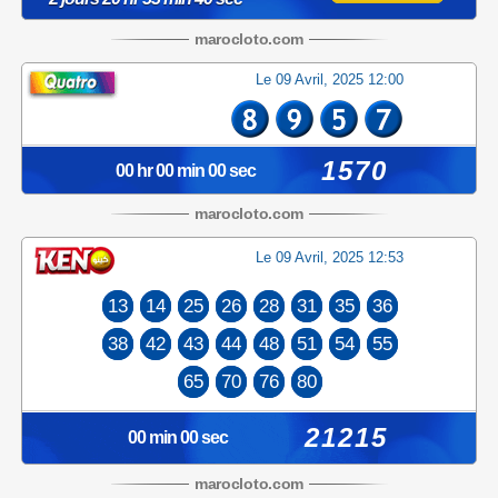
maroc
loto
.com
Le 09 Avril, 2025 12:00
1570
00 hr 00 min 00 sec
maroc
loto
.com
Le 09 Avril, 2025 12:53
13
14
25
26
28
31
35
36
38
42
43
44
48
51
54
55
65
70
76
80
21215
00 min 00 sec
maroc
loto
.com