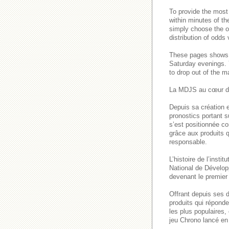
To provide the most
within minutes of th
simply choose the o
distribution of odds
These pages show
Saturday evenings
to drop out of the m
La MDJS au cœur de
Depuis sa création e
pronostics portant s
s’est positionnée co
grâce aux produits q
responsable.
L’histoire de l’inst
National de Dévelop
devenant le premier 
Offrant depuis ses 
produits qui répond
les plus populaires
jeu Chrono lancé en