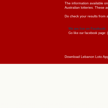
The information available o
Australian lotteries. These a
Do check your results from a
We are live on Facebook:
Go like our facebook page: 
Download Lebanon Loto Ap