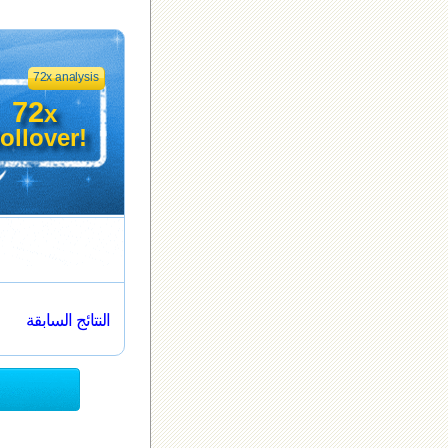
72x analysis
72
x
ollover!
النتائج السابقة