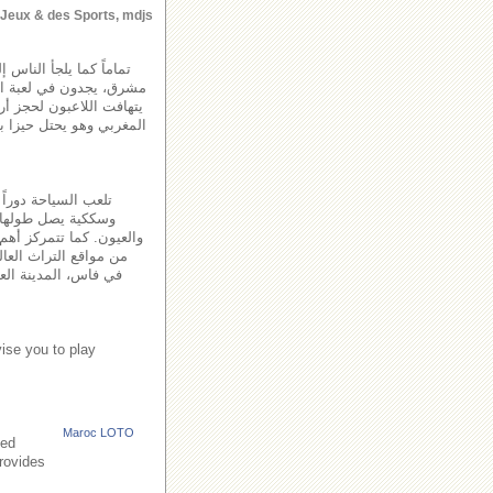
s Jeux & des Sports, mdjs
تماماً كما يلجأ الناس 
مشرق، يجدون في لعبة اللو
يتهافت اللاعبون لحجز أ
المغربي وهو يحتل حيزا با
تلعب السياحة دوراً
والعيون. كما تتمركز أهم 
من مواقع التراث العال
في فاس، المدينة العت
ise you to play
Maroc LOTO
led
provides