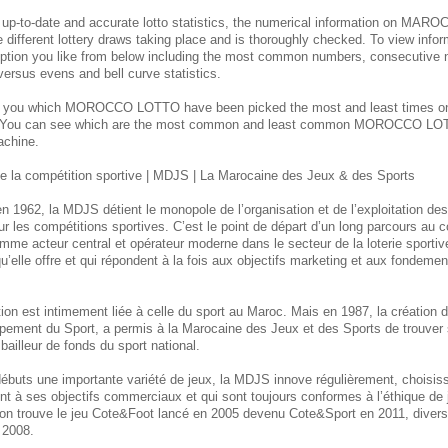
 up-to-date and accurate lotto statistics, the numerical information on M
e different lottery draws taking place and is thoroughly checked. To view inform
ption you like from below including the most common numbers, consecutive 
 versus evens and bell curve statistics.
s you which MOROCCO
LOTTO have been picked the most and least times 
. You can see which are the most common and least common MOROCCO
LOT
achine.
 la compétition sportive | MDJS | La Marocaine des Jeux & des Sports
n 1962, la MDJS détient le monopole de l’organisation et de l’exploitation de
ur les compétitions sportives. C’est le point de départ d’un long parcours au
mme acteur central et opérateur moderne dans le secteur de la loterie sporti
u’elle offre et qui répondent à la fois aux objectifs marketing et aux fondement
itution est intimement liée à celle du sport au Maroc. Mais en 1987, la créatio
pement du Sport, a permis à la Marocaine des Jeux et des Sports de trouver 
bailleur de fonds du sport national.
débuts une importante variété de jeux, la MDJS innove régulièrement, choisi
ent à ses objectifs commerciaux et qui sont toujours conformes à l’éthique de
, on trouve le jeu Cote&Foot lancé en 2005 devenu Cote&Sport en 2011, divers 
 2008.