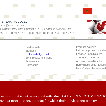
SITEMAP
GOOGLE+
|
|
co info@marocloto.com
NUMBERS AND INFOS ARE FROM "LA LOTERIE NATIONALE
"
ESULTS FROM ANY AUTHORIZED LOTTO DEALER NEAR YOU"
Products we love
Past Results
Help us improve our webs
Statistics
Lebanon Lotto Results
Get results by email
Turkey Loto Results
Send results to a friend
Australia Lotto Results
Who we are
EuroMillions Lotto Results
Contact us
New Zealand Lotto Result
ial website and is not associated with 'Résultat Loto', 'LA LOTERIE NA
y that manages any product for which their services are employed.