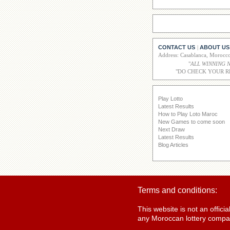
CONTACT US
ABOUT US
|
Address: Casablanca, Moroc
"
ALL WINNING 
"DO CHECK YOUR R
Play Lotto
Latest Results
How to Play Loto Maroc
New Games to come soon
Next Draw
Latest Results
Blog Articles
Terms and conditions:
This website is not an offic
any Moroccan lottery compan