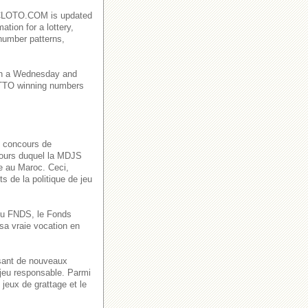
AROCLOTO.COM is updated
ation for a lottery,
number patterns,
on a Wednesday and
TO winning numbers
s concours de
 cours duquel la MDJS
ve au Maroc. Ceci,
s de la politique de jeu
n du FNDS, le Fonds
sa vraie vocation en
ssant de nouveaux
 jeu responsable. Parmi
jeux de grattage et le