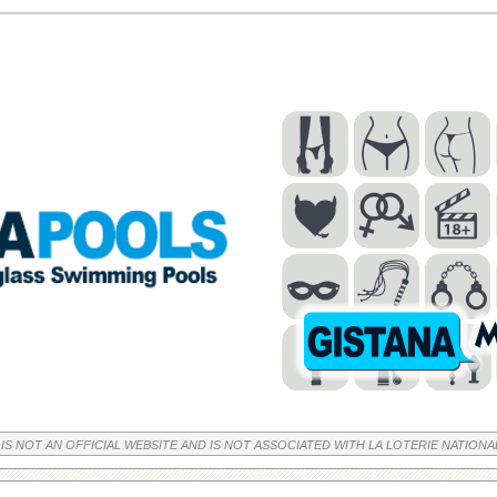
 IS NOT AN OFFICIAL WEBSITE AND IS NOT ASSOCIATED WITH LA LOTERIE NATIONA