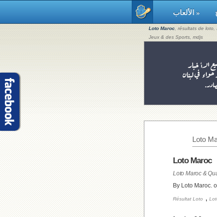
الألعاب »
Loto Maroc
, résultats de loto
Jeux & des Sports, mdjs
Loto Ma
Loto Maroc
By Loto Maroc. 
,
Résultat Loto
Lot