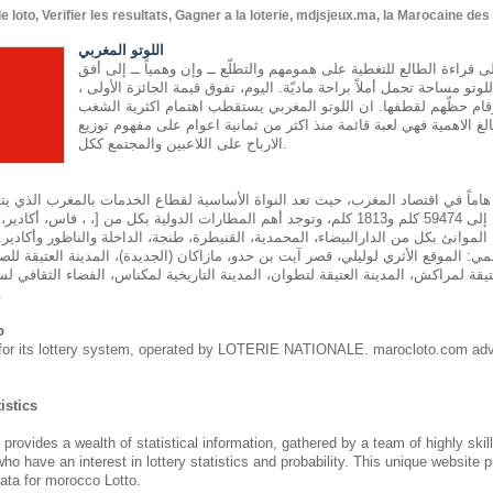
oto, Verifier les resultats, Gagner a la loterie, mdjsjeux.ma, la Marocaine de
اللوتو المغربي
إلى قراءة الطالع للتغطية على همومهم والتطلّع ــ وإن وهمياً ــ إلى أفق
تو مساحة تحمل أملاً براحة ماديّة. اليوم، تفوق قيمة الجائزة الأولى ،
رقام حظّهم لقطفها. ان اللوتو المغربي يستقطب اهتمام اكثرية الشغب
لغ الاهمية فهي لعبة قائمة منذ اكثر من ثمانية اعوام على مفهوم توزيع
الارباح على اللاعبين والمجتمع ككل.
 هاماً في اقتصاد المغرب، حيث تعد النواة الأساسية لقطاع الخدمات بالمغرب الذي ي
وسككية يصل طولها إلى 59474 كلم و1813 كلم، وتوجد أهم المطارات الدولية بكل من [، ، ف
الموانئ بكل من الدارالبيضاء، المحمدية، القنيطرة، طنجة، الداخلة والناظور وأكادير.
مي: الموقع الأثري لوليلي، قصر آيت بن حدو، مازاكان (الجديدة)، المدينة العتيقة للصو
يقة لمراكش، المدينة العتيقة لتطوان، المدينة التاريخية لمكناس، الفضاء الثقافي لسا
طنجة ومدين
o
for its lottery system, operated by LOTERIE NATIONALE. marocloto.com adv
istics
des a wealth of statistical information, gathered by a team of highly skil
who have an interest in lottery statistics and probability. This unique website 
ata for morocco Lotto.