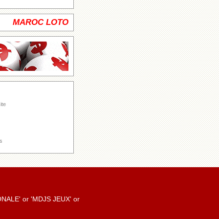
MAROC LOTO
ite
s
TIONALE' or 'MDJS JEUX' or